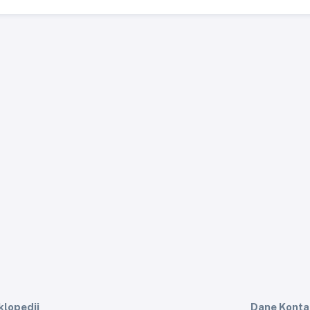
klopedii
Dane Kont