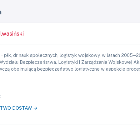
a
lwasiński
i
– płk, dr nauk społecznych, logistyk wojskowy, w latach 2005‒
i Wydziału Bezpieczeństwa, Logistyki i Zarządzania Wojskowej A
wczą obejmującą bezpieczeństwo logistyczne w aspekcie proces
:
STWO DOSTAW →