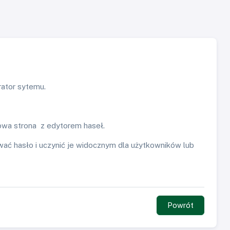
rator sytemu.
nowa strona z edytorem haseł.
wać hasło i uczynić je widocznym dla użytkowników lub
Powrót