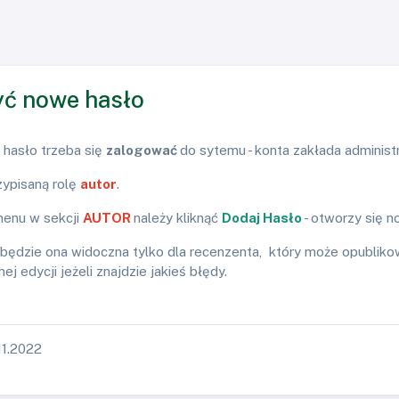
yć nowe hasło
hasło trzeba się
zalogować
do sytemu - konta zakłada administ
zypisaną rolę
autor
.
menu w sekcji
AUTOR
należy kliknąć
Dodaj Hasło
- otworzy się 
 będzie ona widoczna tylko dla recenzenta, który może opubliko
j edycji jeżeli znajdzie jakieś błędy.
11.2022