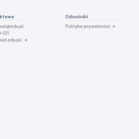
aktowe
Odnośniki
.wat@edu.pl
Polityka prywatności →
-121
wat.edu.pl/ →