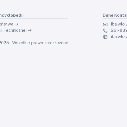
ncyklopedii
Dane Kont
zeństwa →
iba.wlo
i Technicznej →
261-839
iba.wlo.
025 . Wszelkie prawa zastrzeżone